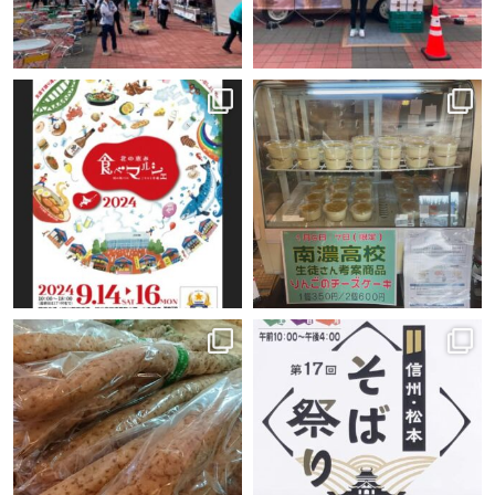
azumino.base
azumino.base
9月 12
1月 6
azumino.base
azumino.base
11月 20
10月 8